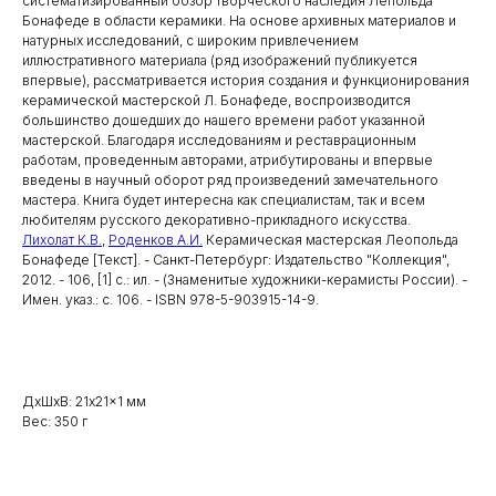
систематизированный обзор творческого наследия Лепольда
Бонафеде в области керамики. На основе архивных материалов и
натурных исследований, с широким привлечением
иллюстративного материала (ряд изображений публикуется
впервые), рассматривается история создания и функционирования
керамической мастерской Л. Бонафеде, воспроизводится
большинство дошедших до нашего времени работ указанной
мастерской. Благодаря исследованиям и реставрационным
работам, проведенным авторами, атрибутированы и впервые
введены в научный оборот ряд произведений замечательного
мастера. Книга будет интересна как специалистам, так и всем
любителям русского декоративно-прикладного искусства.
Лихолат К.В.
,
Роденков А.И.
Керамическая мастерская Леопольда
Бонафеде [Текст]. - Санкт-Петербург: Издательство "Коллекция",
2012. - 106, [1] с.: ил. - (Знаменитые художники-керамисты России). -
Имен. указ.: с. 106. - ISBN 978-5-903915-14-9.
ДxШxВ: 21x21x1 мм
Вес: 350 г