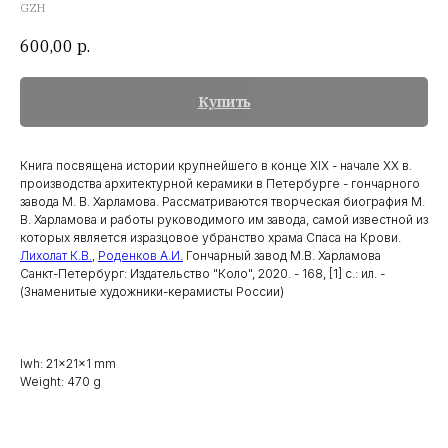
GZH
600,00
р.
Купить
Книга посвящена истории крупнейшего в конце XIX - начале XX в.
производства архитектурной керамики в Петербурге - гончарного
завода М. В. Харламова. Рассматриваются творческая биография М.
В. Харламова и работы руководимого им завода, самой известной из
которых является изразцовое убранство храма Спаса на Крови.
Лихолат К.В.
,
Роденков А.И.
Гончарный завод М.В. Харламова
Санкт-Петербург: Издательство "Коло", 2020. - 168, [1] с.: ил. -
(Знаменитые художники-керамисты России)
lwh: 21x21x1 mm
Weight: 470 g